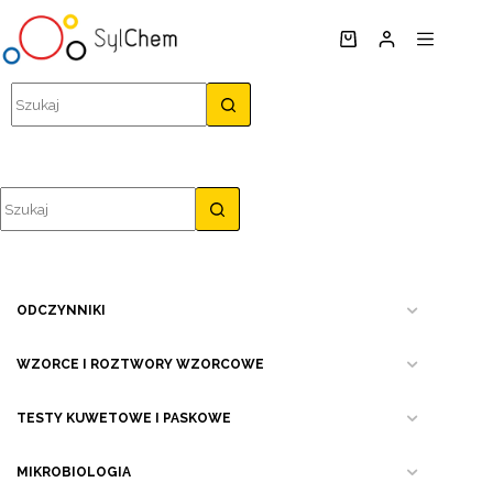
Przejdź
do
Koszyk
treści
Brak
wyników
Brak
wyników
ODCZYNNIKI
WZORCE I ROZTWORY WZORCOWE
TESTY KUWETOWE I PASKOWE
MIKROBIOLOGIA