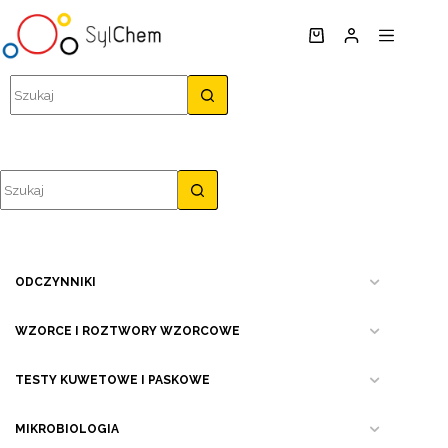
Przejdź
do
Koszyk
treści
Brak
wyników
Brak
wyników
ODCZYNNIKI
WZORCE I ROZTWORY WZORCOWE
TESTY KUWETOWE I PASKOWE
MIKROBIOLOGIA