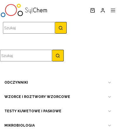
Przejdź
do
Koszyk
treści
Brak
wyników
Brak
wyników
ODCZYNNIKI
WZORCE I ROZTWORY WZORCOWE
TESTY KUWETOWE I PASKOWE
MIKROBIOLOGIA