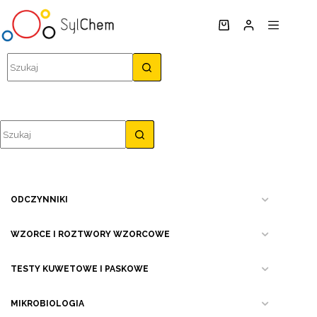
Przejdź
do
Koszyk
treści
Brak
wyników
Brak
wyników
ODCZYNNIKI
WZORCE I ROZTWORY WZORCOWE
TESTY KUWETOWE I PASKOWE
MIKROBIOLOGIA