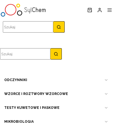
Przejdź
do
Koszyk
treści
Brak
wyników
Brak
wyników
ODCZYNNIKI
WZORCE I ROZTWORY WZORCOWE
TESTY KUWETOWE I PASKOWE
MIKROBIOLOGIA