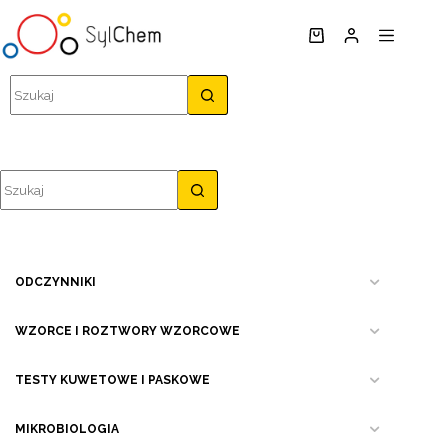
Przejdź
do
Koszyk
treści
Brak
wyników
Brak
wyników
ODCZYNNIKI
WZORCE I ROZTWORY WZORCOWE
TESTY KUWETOWE I PASKOWE
MIKROBIOLOGIA